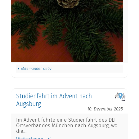
Miteinander aktiv
Studienfahrt im Advent nach
Augsburg
10. Dezember 2025
Im Advent führte eine Studienfahrt des DEF-
Ortsverbandes München nach Augsburg, wo
die…