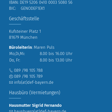
IBAN: DE19 5206 0410 0003 5080 56
BIC: GENODEF1EK1
Geschäftsstelle
Kufsteiner Platz 1
81679 München
Büroleiterin
: Maren Puls
Mo,Di,Mi:
8.00 bis 16.00 Uhr
Do, Fr:
8.00 bis 13.00 Uhr
089 /98 105 788
089 /98 105 789
info(at)def-bayern.de
Hausbüro (Vermietungen)
Hausmutter Sigrid Fernando
hausbuero(at)def-bayern.de