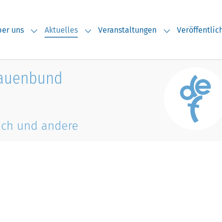
(current)
er uns
Aktuelles
Veranstaltungen
Veröffentli
Submenu for "Über uns"
Submenu for "Aktuelles"
Submenu for "V
rauenbund
ich und andere