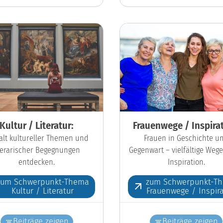
Kultur / Literatur:
Frauenwege / Inspirat
falt kultureller Themen und
Frauen in Geschichte u
iterarischer Begegnungen
Gegenwart – vielfältige Wege
entdecken.
Inspiration.
zum Schwerpunkt-Thema
zum Schwerpunkt-T
Kultur / Literatur
Frauenwege / Inspira
Beiträge zeigen
Beiträge zeigen