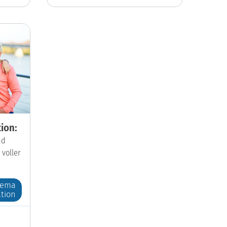
ion:
nd
 voller
hema
tion