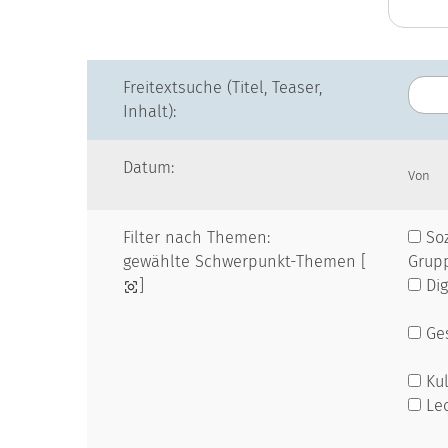
Freitextsuche (Titel, Teaser,
Inhalt):
Datum:
Von
Filter nach Themen:
Soz
gewählte Schwerpunkt-Themen [
Grup
]
Dig
Ges
Kul
Le