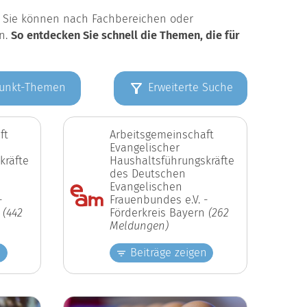
k. Sie können nach Fachbereichen oder
en.
So entdecken Sie schnell die Themen, die für
unkt-Themen
Erweiterte Suche
ft
Arbeitsgemeinschaft
Evangelischer
kräfte
Haushaltsführungskräfte
des Deutschen
Evangelischen
-
Frauenbundes e.V. -
n
(442
Förderkreis Bayern
(262
Meldungen)
n
Beiträge zeigen