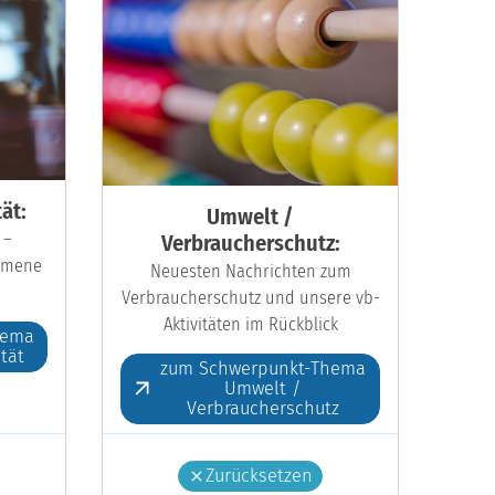
ät:
Umwelt /
 –
Verbraucherschutz:
kumene
Neuesten Nachrichten zum
Verbraucherschutz und unsere vb-
Aktivitäten im Rückblick
hema
ität
zum Schwerpunkt-Thema
Umwelt /
Verbraucherschutz
Zurücksetzen