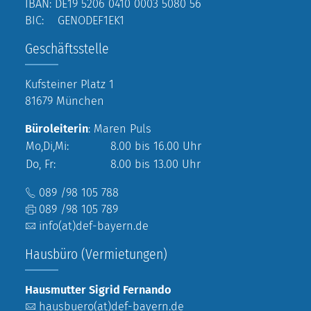
IBAN: DE19 5206 0410 0003 5080 56
BIC: GENODEF1EK1
Geschäftsstelle
Kufsteiner Platz 1
81679 München
Büroleiterin
: Maren Puls
Mo,Di,Mi:
8.00 bis 16.00 Uhr
Do, Fr:
8.00 bis 13.00 Uhr
089 /98 105 788
089 /98 105 789
info(at)def-bayern.de
Hausbüro (Vermietungen)
Hausmutter Sigrid Fernando
hausbuero(at)def-bayern.de