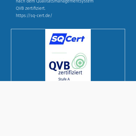
nach dem Qualitätsmanagementsystem
QVB zertifiziert.
https://sq-cert.de/
© Deutscher Evangelischer Frauenbund
Landesverband Bayern e. V.
Cookie-Einstellungen