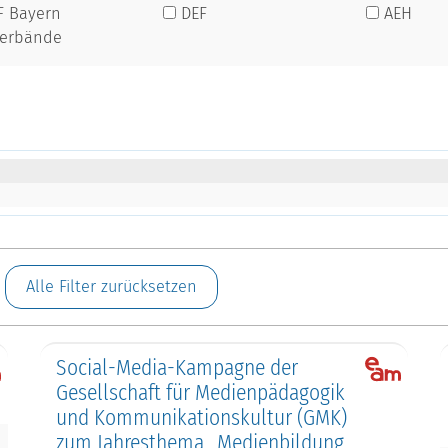
F Bayern
DEF
AEH
verbände
d
Alle Filter zurücksetzen
Social-Media-Kampagne der
Gesellschaft für Medienpädagogik
und Kommunikationskultur (GMK)
zum Jahresthema „Medienbildung