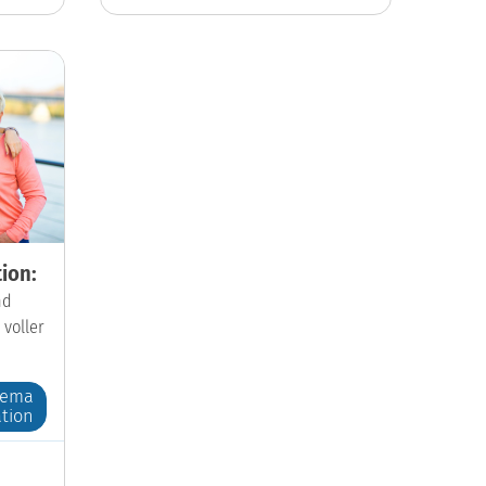
ion:
nd
 voller
hema
tion