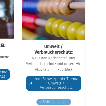
ät:
Umwelt /
 –
Verbraucherschutz:
kumene
Neuesten Nachrichten zum
Verbraucherschutz und unsere vb-
Aktivitäten im Rückblick
hema
ität
zum Schwerpunkt-Thema
Umwelt /
Verbraucherschutz
Beiträge zeigen