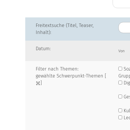
Freitextsuche (Titel, Teaser,
Inhalt):
Datum:
Von
Filter nach Themen:
Soz
gewählte Schwerpunkt-Themen [
Grup
]
Dig
Ges
Kul
Le