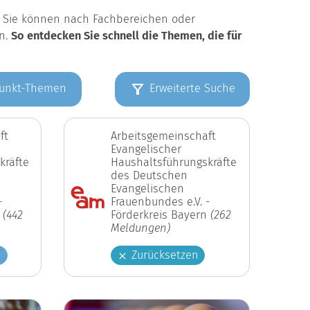
k. Sie können nach Fachbereichen oder
en.
So entdecken Sie schnell die Themen, die für
unkt-Themen
Erweiterte Suche
ft
Arbeitsgemeinschaft
Evangelischer
kräfte
Haushaltsführungskräfte
des Deutschen
Evangelischen
-
Frauenbundes e.V. -
n
(442
Förderkreis Bayern
(262
Meldungen)
n
Zurücksetzen