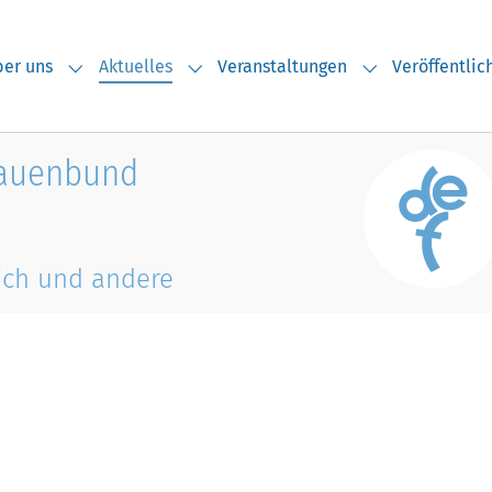
(current)
er uns
Aktuelles
Veranstaltungen
Veröffentli
Submenu for "Über uns"
Submenu for "Aktuelles"
Submenu for "V
rauenbund
ich und andere