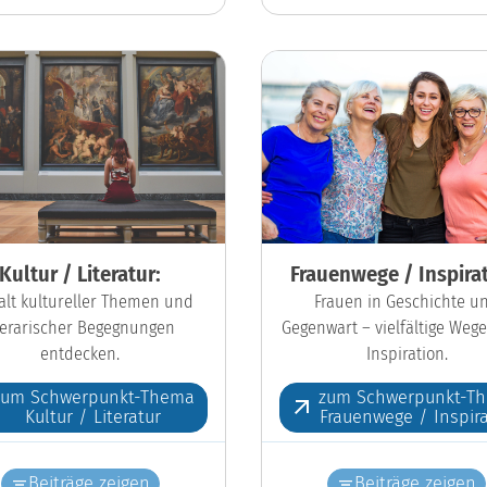
Kultur / Literatur:
Frauenwege / Inspirat
falt kultureller Themen und
Frauen in Geschichte u
iterarischer Begegnungen
Gegenwart – vielfältige Wege
entdecken.
Inspiration.
zum Schwerpunkt-Thema
zum Schwerpunkt-T
Kultur / Literatur
Frauenwege / Inspira
Beiträge zeigen
Beiträge zeigen