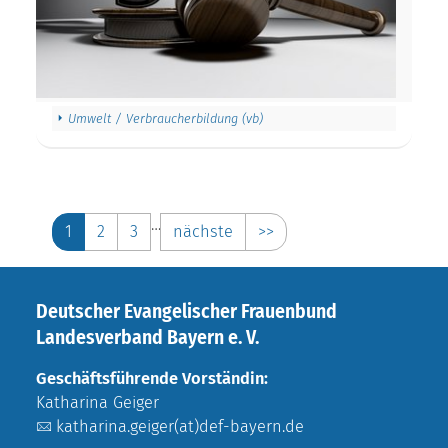
Umwelt / Verbraucherbildung (vb)
…
1
2
3
nächste
>>
Deutscher Evangelischer Frauenbund
Landesverband Bayern e. V.
Geschäftsführende Vorständin:
Katharina Geiger
katharina.geiger(at)def-bayern.de