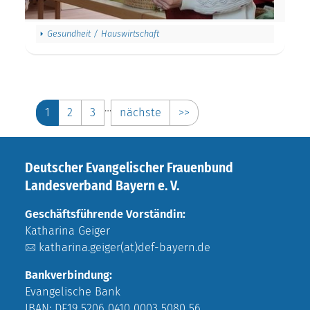
Gesundheit / Hauswirtschaft
…
1
2
3
nächste
>>
Deutscher Evangelischer Frauenbund
Landesverband Bayern e. V.
Geschäftsführende Vorständin:
Katharina Geiger
katharina.geiger(at)def-bayern.de
Bankverbindung:
Evangelische Bank
IBAN: DE19 5206 0410 0003 5080 56