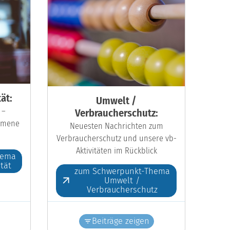
ät:
Umwelt /
 –
Verbraucherschutz:
kumene
Neuesten Nachrichten zum
Verbraucherschutz und unsere vb-
Aktivitäten im Rückblick
hema
ität
zum Schwerpunkt-Thema
Umwelt /
Verbraucherschutz
Beiträge zeigen