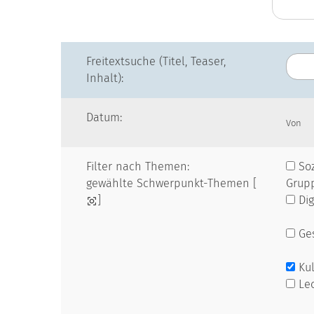
Freitextsuche (Titel, Teaser,
Inhalt):
Datum:
Von
Filter nach Themen:
Soz
gewählte Schwerpunkt-Themen [
Grup
]
Dig
Ges
Kul
Le