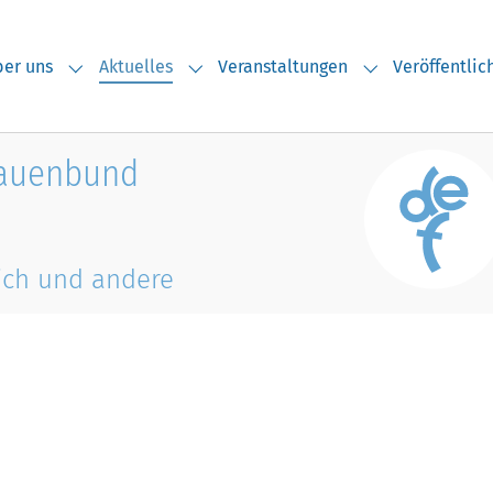
(current)
er uns
Aktuelles
Veranstaltungen
Veröffentli
Submenu for "Über uns"
Submenu for "Aktuelles"
Submenu for "V
rauenbund
ich und andere