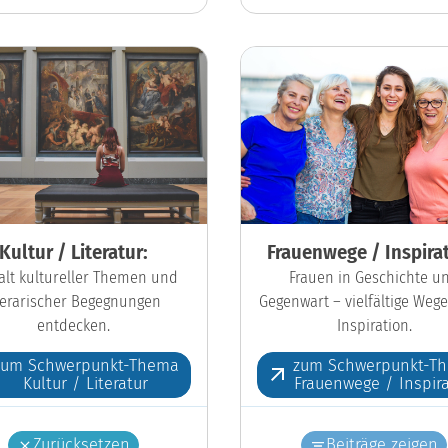
Kultur / Literatur:
Frauenwege / Inspirat
falt kultureller Themen und
Frauen in Geschichte u
iterarischer Begegnungen
Gegenwart – vielfältige Wege
entdecken.
Inspiration.
zum Schwerpunkt-Thema
zum Schwerpunkt-T
Kultur / Literatur
Frauenwege / Inspira
Zurücksetzen
Beiträge zeigen