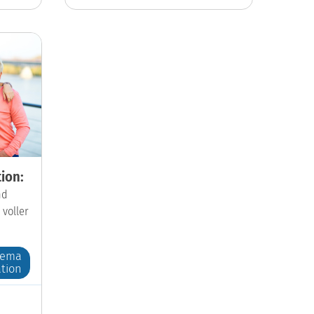
ion:
nd
 voller
hema
tion