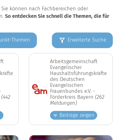
k. Sie können nach Fachbereichen oder
en.
So entdecken Sie schnell die Themen, die für
unkt-Themen
Erweiterte Suche
ft
Arbeitsgemeinschaft
Evangelischer
kräfte
Haushaltsführungskräfte
des Deutschen
Evangelischen
-
Frauenbundes e.V. -
n
(442
Förderkreis Bayern
(262
Meldungen)
n
Beiträge zeigen