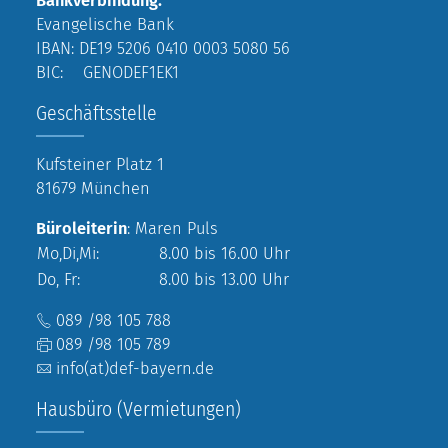
Bankverbindung:
Evangelische Bank
IBAN: DE19 5206 0410 0003 5080 56
BIC: GENODEF1EK1
Geschäftsstelle
Kufsteiner Platz 1
81679 München
Büroleiterin
: Maren Puls
Mo,Di,Mi:
8.00 bis 16.00 Uhr
Do, Fr:
8.00 bis 13.00 Uhr
089 /98 105 788
089 /98 105 789
info(at)def-bayern.de
Hausbüro (Vermietungen)