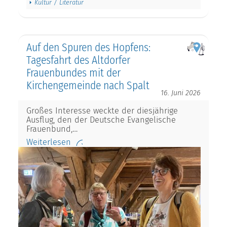
Kultur / Literatur
Auf den Spuren des Hopfens:
Tagesfahrt des Altdorfer
Frauenbundes mit der
Kirchengemeinde nach Spalt
16. Juni 2026
Großes Interesse weckte der diesjährige
Ausflug, den der Deutsche Evangelische
Frauenbund,…
Weiterlesen