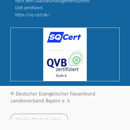
nach dem Qualitätsmanagementsystem
QVB zertifiziert.
https://sq-cert.de/
© Deutscher Evangelischer Frauenbund
Landesverband Bayern e. V.
Cookie-Einstellungen