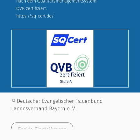
nach dem Qualitätsmanagementsystem
QVB zertifiziert.
https://sq-cert.de/
© Deutscher Evangelischer Frauenbund
Landesverband Bayern e. V.
Cookie-Einstellungen