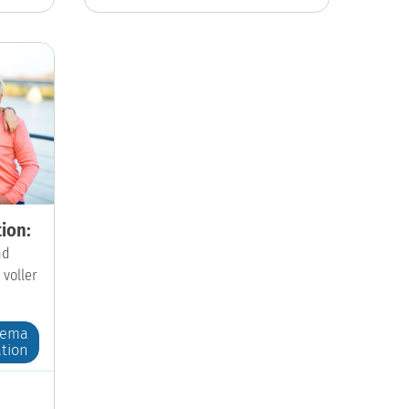
ion:
nd
 voller
hema
tion