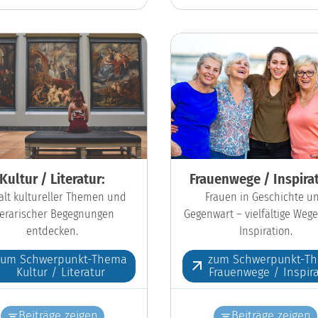
Kultur / Literatur:
Frauenwege / Inspirat
falt kultureller Themen und
Frauen in Geschichte u
iterarischer Begegnungen
Gegenwart – vielfältige Wege
entdecken.
Inspiration.
zum Schwerpunkt-Thema
zum Schwerpunkt-T
Kultur / Literatur
Frauenwege / Inspira
Beiträge zeigen
Beiträge zeigen