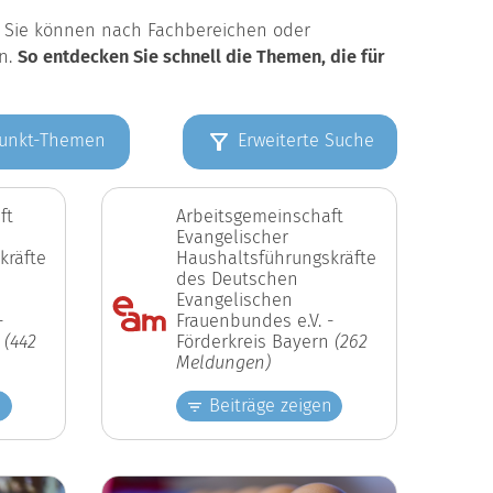
k. Sie können nach Fachbereichen oder
en.
So entdecken Sie schnell die Themen, die für
unkt-Themen
Erweiterte Suche
ft
Arbeitsgemeinschaft
Evangelischer
kräfte
Haushaltsführungskräfte
des Deutschen
Evangelischen
-
Frauenbundes e.V. -
n
(442
Förderkreis Bayern
(262
Meldungen)
n
Beiträge zeigen