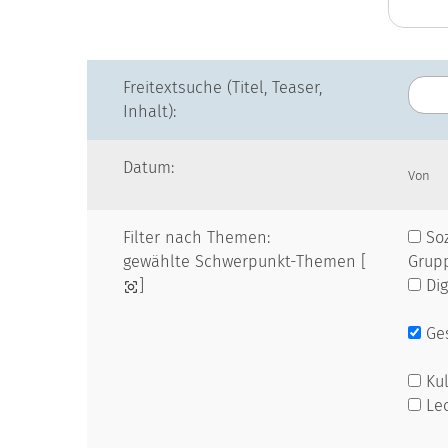
Freitextsuche (Titel, Teaser,
Inhalt):
Datum:
Von
Filter nach Themen:
Soz
gewählte Schwerpunkt-Themen [
Grup
]
Dig
Ges
Kul
Le