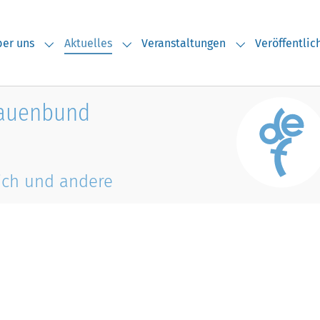
(current)
er uns
Aktuelles
Veranstaltungen
Veröffentli
Submenu for "Über uns"
Submenu for "Aktuelles"
Submenu for "V
rauenbund
ich und andere