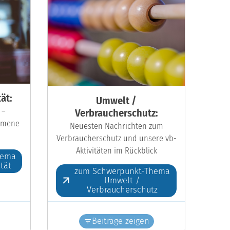
ät:
Umwelt /
 –
Verbraucherschutz:
kumene
Neuesten Nachrichten zum
Verbraucherschutz und unsere vb-
Aktivitäten im Rückblick
hema
ität
zum Schwerpunkt-Thema
Umwelt /
Verbraucherschutz
Beiträge zeigen