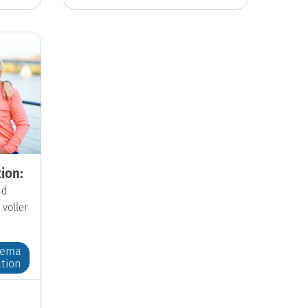
ion:
nd
 voller
hema
tion