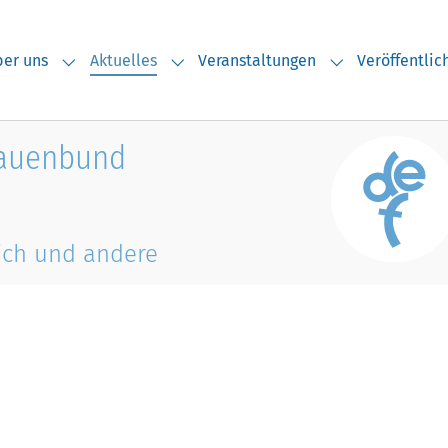
(current)
er uns
Aktuelles
Veranstaltungen
Veröffentli
Submenu for "Über uns"
Submenu for "Aktuelles"
Submenu for "V
rauenbund
ich und andere