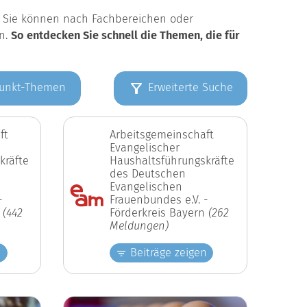
k. Sie können nach Fachbereichen oder
en.
So entdecken Sie schnell die Themen, die für
unkt-Themen
Erweiterte Suche
ft
Arbeitsgemeinschaft
Evangelischer
kräfte
Haushaltsführungskräfte
des Deutschen
Evangelischen
-
Frauenbundes e.V. -
n
(442
Förderkreis Bayern
(262
Meldungen)
n
Beiträge zeigen