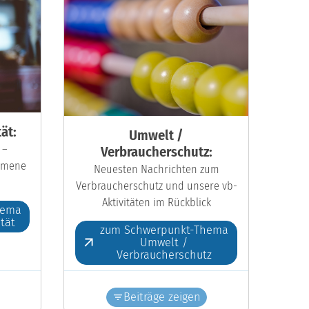
ät:
Umwelt /
 –
Verbraucherschutz:
kumene
Neuesten Nachrichten zum
Verbraucherschutz und unsere vb-
Aktivitäten im Rückblick
hema
ität
zum Schwerpunkt-Thema
Umwelt /
Verbraucherschutz
Beiträge zeigen