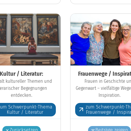
Kultur / Literatur:
Frauenwege / Inspirat
falt kultureller Themen und
Frauen in Geschichte u
iterarischer Begegnungen
Gegenwart – vielfältige Wege
entdecken.
Inspiration.
zum Schwerpunkt-Thema
zum Schwerpunkt-T
Kultur / Literatur
Frauenwege / Inspira
Zurücksetzen
Beiträge zeigen