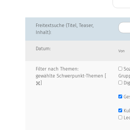
Freitextsuche (Titel, Teaser,
Inhalt):
Datum:
Von
Filter nach Themen:
Soz
gewählte Schwerpunkt-Themen [
Grup
]
Dig
Ges
Kul
Le