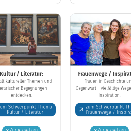
Kultur / Literatur:
Frauenwege / Inspirat
falt kultureller Themen und
Frauen in Geschichte u
iterarischer Begegnungen
Gegenwart – vielfältige Wege
entdecken.
Inspiration.
zum Schwerpunkt-Thema
zum Schwerpunkt-T
Kultur / Literatur
Frauenwege / Inspira
Zurücksetzen
Zurücksetzen