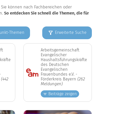
k. Sie können nach Fachbereichen oder
en.
So entdecken Sie schnell die Themen, die für
unkt-Themen
Erweiterte Suche
ft
Arbeitsgemeinschaft
Evangelischer
kräfte
Haushaltsführungskräfte
des Deutschen
Evangelischen
-
Frauenbundes e.V. -
n
(442
Förderkreis Bayern
(262
Meldungen)
Beiträge zeigen