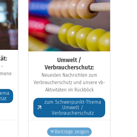
ät:
Umwelt /
 –
Verbraucherschutz:
kumene
Neuesten Nachrichten zum
Verbraucherschutz und unsere vb-
Aktivitäten im Rückblick
hema
ität
zum Schwerpunkt-Thema
Umwelt /
Verbraucherschutz
Beiträge zeigen