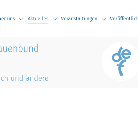
(current)
er uns
Aktuelles
Veranstaltungen
Veröffentli
Submenu for "Über uns"
Submenu for "Aktuelles"
Submenu for "V
rauenbund
ich und andere