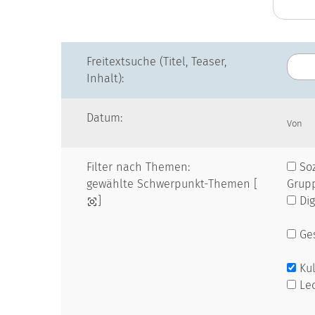
Freitextsuche (Titel, Teaser,
Inhalt):
Datum:
Von
Filter nach Themen:
Soz
gewählte Schwerpunkt-Themen [
Grup
]
Dig
Ges
Kul
Le