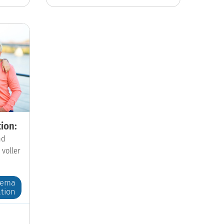
ion:
nd
 voller
hema
tion