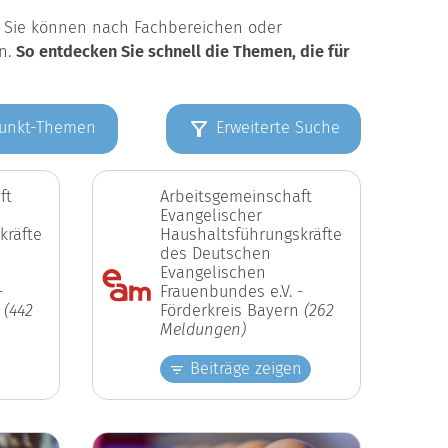
k. Sie können nach Fachbereichen oder
en.
So entdecken Sie schnell die Themen, die für
unkt-Themen
Erweiterte Suche
ft
Arbeitsgemeinschaft
Evangelischer
kräfte
Haushaltsführungskräfte
des Deutschen
Evangelischen
-
Frauenbundes e.V. -
n
(442
Förderkreis Bayern
(262
Meldungen)
Beiträge zeigen