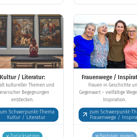
Kultur / Literatur:
Frauenwege / Inspirat
falt kultureller Themen und
Frauen in Geschichte u
iterarischer Begegnungen
Gegenwart – vielfältige Wege
entdecken.
Inspiration.
zum Schwerpunkt-Thema
zum Schwerpunkt-T
Kultur / Literatur
Frauenwege / Inspira
Zurücksetzen
Beiträge zeigen