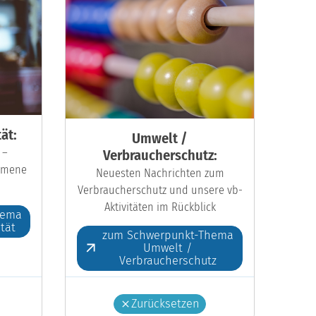
ät:
Umwelt /
 –
Verbraucherschutz:
kumene
Neuesten Nachrichten zum
Verbraucherschutz und unsere vb-
Aktivitäten im Rückblick
hema
ität
zum Schwerpunkt-Thema
Umwelt /
Verbraucherschutz
Zurücksetzen