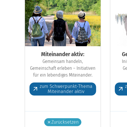
Miteinander aktiv:
Ge
Gemeinsam handeln,
In
Gemeinschaft erleben – Initiativen
Ge
für ein lebendiges Miteinander.
zum Schwerpunkt-Thema
Miteinander aktiv
Zurücksetzen