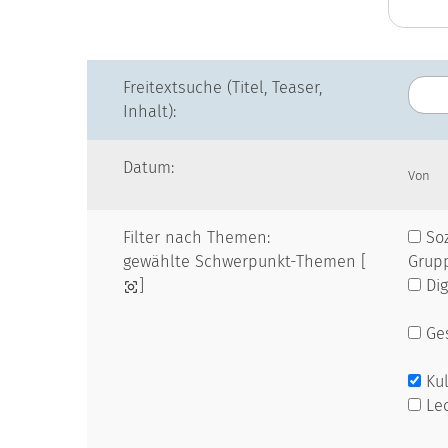
Freitextsuche (Titel, Teaser,
Inhalt):
Datum:
Von
Filter nach Themen:
Soz
gewählte Schwerpunkt-Themen [
Grup
]
Dig
Ges
Kul
Le