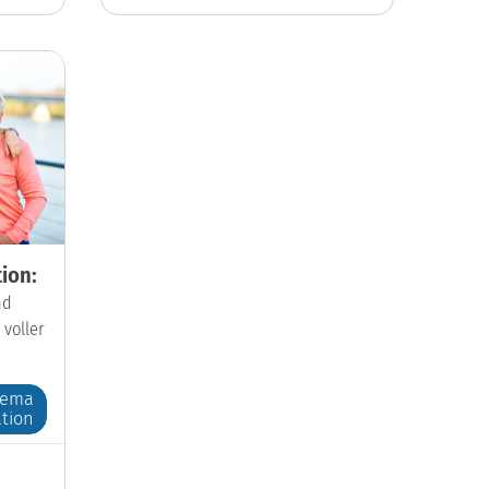
ion:
nd
 voller
hema
tion