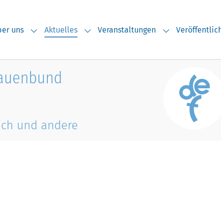
(current)
er uns
Aktuelles
Veranstaltungen
Veröffentli
Submenu for "Über uns"
Submenu for "Aktuelles"
Submenu for "V
rauenbund
ich und andere