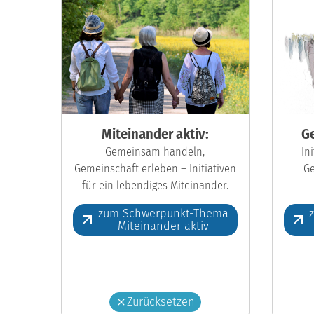
Miteinander aktiv:
Ge
Gemeinsam handeln,
In
Gemeinschaft erleben – Initiativen
Ge
für ein lebendiges Miteinander.
zum Schwerpunkt-Thema
Miteinander aktiv
Zurücksetzen