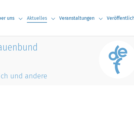
(current)
er uns
Aktuelles
Veranstaltungen
Veröffentli
Submenu for "Über uns"
Submenu for "Aktuelles"
Submenu for "V
rauenbund
ich und andere