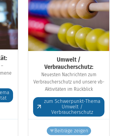
ät:
Umwelt /
 –
Verbraucherschutz:
kumene
Neuesten Nachrichten zum
Verbraucherschutz und unsere vb-
Aktivitäten im Rückblick
hema
ität
zum Schwerpunkt-Thema
Umwelt /
Verbraucherschutz
Beiträge zeigen