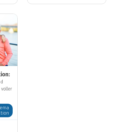
ion:
nd
 voller
hema
tion