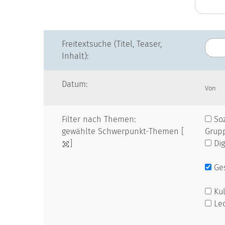
Freitextsuche (Titel, Teaser,
Inhalt):
Datum:
Von
Filter nach Themen:
Soz
gewählte Schwerpunkt-Themen [
Grup
]
Dig
Ges
Kul
Le