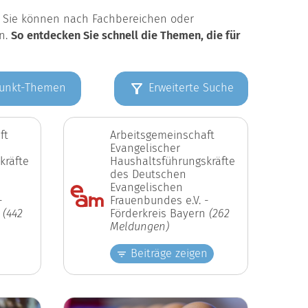
k. Sie können nach Fachbereichen oder
en.
So entdecken Sie schnell die Themen, die für
unkt-Themen
Erweiterte Suche
ft
Arbeitsgemeinschaft
Evangelischer
kräfte
Haushaltsführungskräfte
des Deutschen
Evangelischen
-
Frauenbundes e.V. -
n
(442
Förderkreis Bayern
(262
Meldungen)
Beiträge zeigen