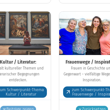
Kultur / Literatur:
Frauenwege / Inspirat
falt kultureller Themen und
Frauen in Geschichte u
iterarischer Begegnungen
Gegenwart – vielfältige Wege
entdecken.
Inspiration.
zum Schwerpunkt-Thema
zum Schwerpunkt-T
Kultur / Literatur
Frauenwege / Inspira
Beiträge zeigen
Zurücksetzen