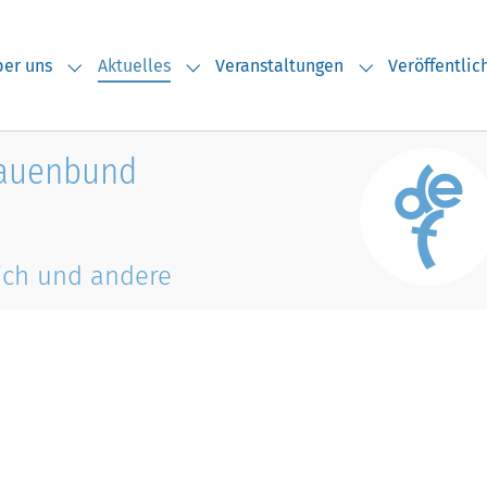
(current)
er uns
Aktuelles
Veranstaltungen
Veröffentli
Submenu for "Über uns"
Submenu for "Aktuelles"
Submenu for "V
rauenbund
ich und andere