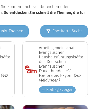
k. Sie können nach Fachbereichen oder
en.
So entdecken Sie schnell die Themen, die für
unkt-Themen
Erweiterte Suche
ft
Arbeitsgemeinschaft
Evangelischer
kräfte
Haushaltsführungskräfte
des Deutschen
Evangelischen
-
Frauenbundes e.V. -
n
(442
Förderkreis Bayern
(262
Meldungen)
Beiträge zeigen