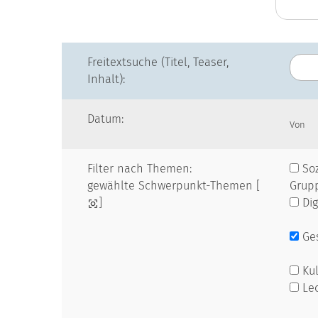
Freitextsuche (Titel, Teaser,
Inhalt):
Datum:
Von
Filter nach Themen:
Soz
gewählte Schwerpunkt-Themen [
Grup
]
Dig
Ges
Kul
Le