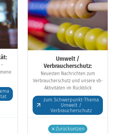
ät:
Umwelt /
 –
Verbraucherschutz:
kumene
Neuesten Nachrichten zum
Verbraucherschutz und unsere vb-
Aktivitäten im Rückblick
hema
ität
zum Schwerpunkt-Thema
Umwelt /
Verbraucherschutz
Zurücksetzen