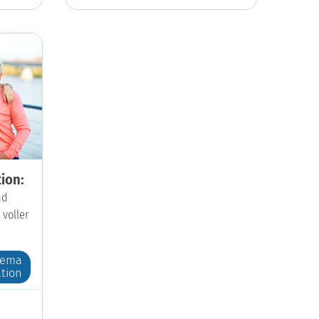
ion:
nd
 voller
hema
tion