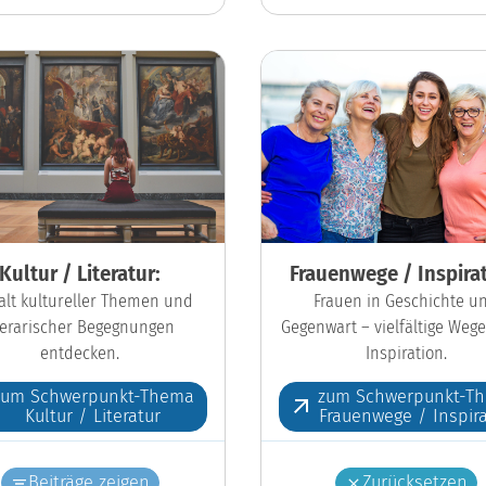
Kultur / Literatur:
Frauenwege / Inspirat
falt kultureller Themen und
Frauen in Geschichte u
iterarischer Begegnungen
Gegenwart – vielfältige Wege
entdecken.
Inspiration.
zum Schwerpunkt-Thema
zum Schwerpunkt-T
Kultur / Literatur
Frauenwege / Inspira
Beiträge zeigen
Zurücksetzen