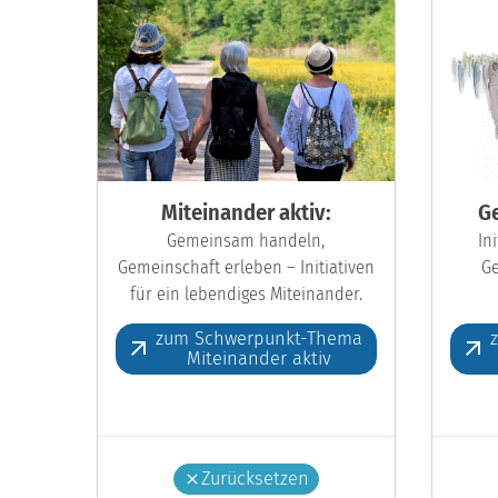
Miteinander aktiv:
Ge
Gemeinsam handeln,
In
Gemeinschaft erleben – Initiativen
Ge
für ein lebendiges Miteinander.
zum Schwerpunkt-Thema
Miteinander aktiv
Zurücksetzen