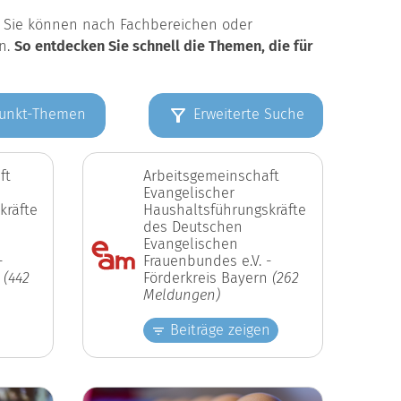
k. Sie können nach Fachbereichen oder
en.
So entdecken Sie schnell die Themen, die für
unkt-Themen
Erweiterte Suche
ft
Arbeitsgemeinschaft
Evangelischer
kräfte
Haushaltsführungskräfte
des Deutschen
Evangelischen
-
Frauenbundes e.V. -
n
(442
Förderkreis Bayern
(262
Meldungen)
Beiträge zeigen