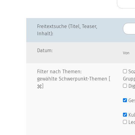
Freitextsuche (Titel, Teaser,
Inhalt):
Datum:
Von
Filter nach Themen:
Soz
gewählte Schwerpunkt-Themen [
Grup
]
Dig
Ges
Kul
Le