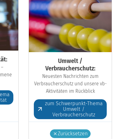
ät:
Umwelt /
 –
Verbraucherschutz:
kumene
Neuesten Nachrichten zum
Verbraucherschutz und unsere vb-
Aktivitäten im Rückblick
hema
ität
zum Schwerpunkt-Thema
Umwelt /
Verbraucherschutz
Zurücksetzen