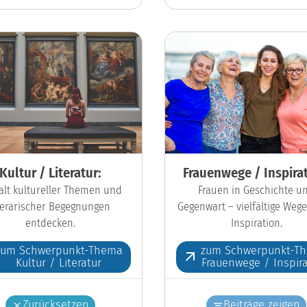
Kultur / Literatur:
Frauenwege / Inspirat
falt kultureller Themen und
Frauen in Geschichte u
iterarischer Begegnungen
Gegenwart – vielfältige Wege
entdecken.
Inspiration.
zum Schwerpunkt-Thema
zum Schwerpunkt-T
Kultur / Literatur
Frauenwege / Inspira
Zurücksetzen
Beiträge zeigen