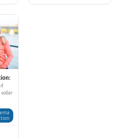
ion:
nd
 voller
hema
tion