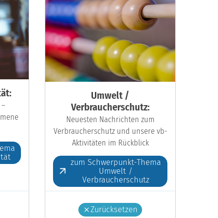
ät:
Umwelt /
 –
Verbraucherschutz:
kumene
Neuesten Nachrichten zum
Verbraucherschutz und unsere vb-
Aktivitäten im Rückblick
hema
ität
zum Schwerpunkt-Thema
Umwelt /
Verbraucherschutz
Zurücksetzen