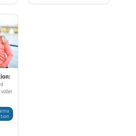
ion:
nd
 voller
hema
tion