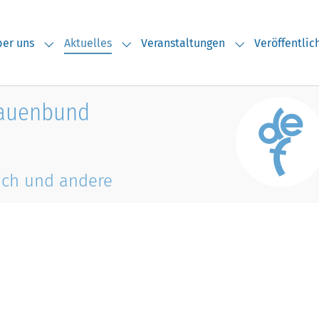
(current)
er uns
Aktuelles
Veranstaltungen
Veröffentli
Submenu for "Über uns"
Submenu for "Aktuelles"
Submenu for "V
rauenbund
ich und andere