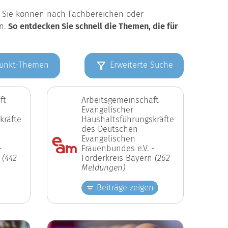
k. Sie können nach Fachbereichen oder
en.
So entdecken Sie schnell die Themen, die für
unkt-Themen
Erweiterte Suche
ft
Arbeitsgemeinschaft
Evangelischer
kräfte
Haushaltsführungskräfte
des Deutschen
Evangelischen
-
Frauenbundes e.V. -
n
(442
Förderkreis Bayern
(262
Meldungen)
Beiträge zeigen