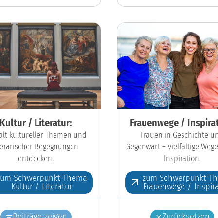
Kultur / Literatur:
Frauenwege / Inspirat
falt kultureller Themen und
Frauen in Geschichte u
iterarischer Begegnungen
Gegenwart – vielfältige Wege
entdecken.
Inspiration.
zum Schwerpunkt-Thema
zum Schwerpunkt-T
Kultur / Literatur
Frauenwege / Inspira
Beiträge zeigen
Zurücksetzen