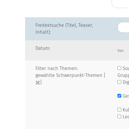
Freitextsuche (Titel, Teaser,
Inhalt):
Datum:
Von
Filter nach Themen:
Soz
gewählte Schwerpunkt-Themen [
Grup
]
Dig
Ges
Kul
Le