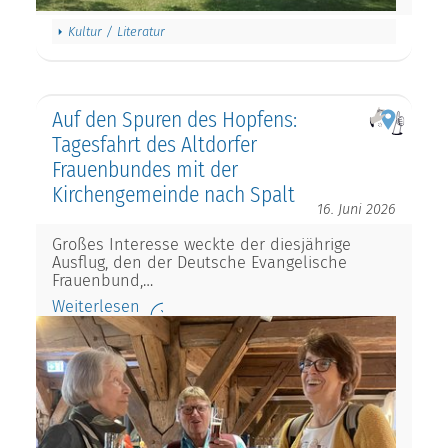
Kultur / Literatur
Auf den Spuren des Hopfens:
Tagesfahrt des Altdorfer
Frauenbundes mit der
Kirchengemeinde nach Spalt
16. Juni 2026
Großes Interesse weckte der diesjährige
Ausflug, den der Deutsche Evangelische
Frauenbund,…
Weiterlesen