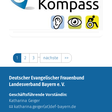
…
1
2
3
nächste
>>
Deutscher Evangelischer Frauenbund
Landesverband Bayern e. V.
Geschäftsführende Vorständin:
Katharina Geiger
katharina.geiger(at)def-bayern.de