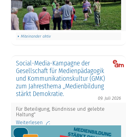
Miteinander aktiv
Social-Media-Kampagne der
Gesellschaft für Medienpädagogik
und Kommunikationskultur (GMK)
zum Jahresthema „Medienbildung
stärkt Demokratie.
09. Juli 2026
Für Beteiligung, Bündnisse und gelebte
Haltung"
Weiterlesen