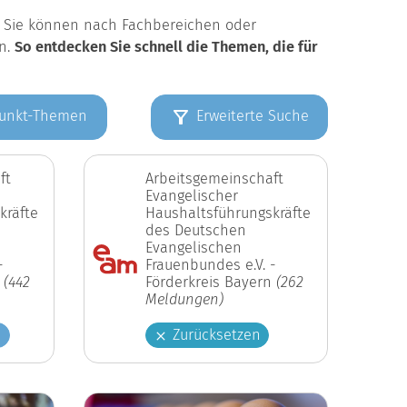
k. Sie können nach Fachbereichen oder
en.
So entdecken Sie schnell die Themen, die für
unkt-Themen
Erweiterte Suche
ft
Arbeitsgemeinschaft
Evangelischer
kräfte
Haushaltsführungskräfte
des Deutschen
Evangelischen
-
Frauenbundes e.V. -
n
(442
Förderkreis Bayern
(262
Meldungen)
n
Zurücksetzen