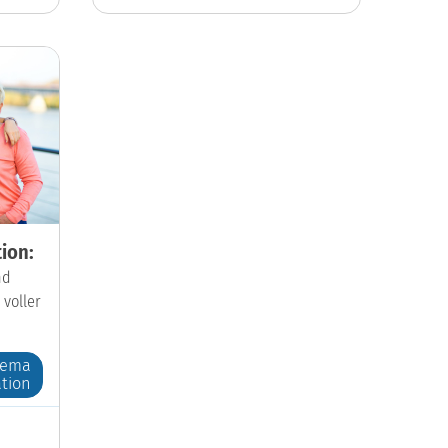
ion:
nd
 voller
hema
tion