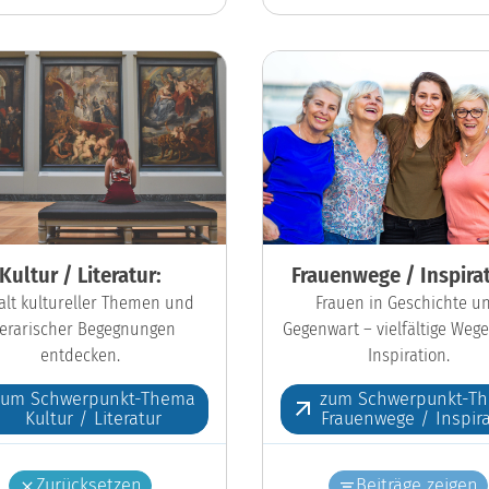
Kultur / Literatur:
Frauenwege / Inspirat
falt kultureller Themen und
Frauen in Geschichte u
iterarischer Begegnungen
Gegenwart – vielfältige Wege
entdecken.
Inspiration.
zum Schwerpunkt-Thema
zum Schwerpunkt-T
Kultur / Literatur
Frauenwege / Inspira
Zurücksetzen
Beiträge zeigen