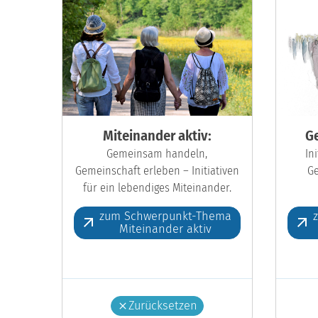
Miteinander aktiv:
Ge
Gemeinsam handeln,
In
Gemeinschaft erleben – Initiativen
Ge
für ein lebendiges Miteinander.
zum Schwerpunkt-Thema
Miteinander aktiv
Zurücksetzen