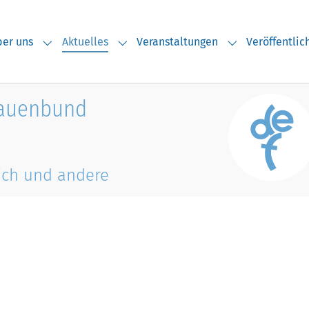
(current)
er uns
Aktuelles
Veranstaltungen
Veröffentli
Submenu for "Über uns"
Submenu for "Aktuelles"
Submenu for "V
rauenbund
ich und andere