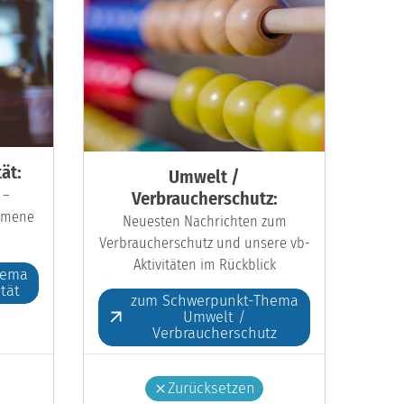
ät:
Umwelt /
 –
Verbraucherschutz:
kumene
Neuesten Nachrichten zum
Verbraucherschutz und unsere vb-
Aktivitäten im Rückblick
hema
ität
zum Schwerpunkt-Thema
Umwelt /
Verbraucherschutz
Zurücksetzen