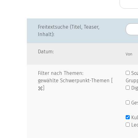
Freitextsuche (Titel, Teaser,
Inhalt):
Datum:
Von
Filter nach Themen:
Soz
gewählte Schwerpunkt-Themen [
Grup
]
Dig
Ges
Kul
Le