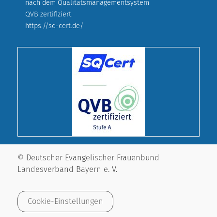
nach dem Qualitätsmanagementsystem
QVB zertifiziert.
https://sq-cert.de/
© Deutscher Evangelischer Frauenbund
Landesverband Bayern e. V.
Cookie-Einstellungen