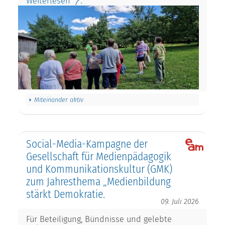
Weiterlesen
Miteinander aktiv
Social-Media-Kampagne der
Gesellschaft für Medienpädagogik
und Kommunikationskultur (GMK)
zum Jahresthema „Medienbildung
stärkt Demokratie.
09. Juli 2026
Für Beteiligung, Bündnisse und gelebte