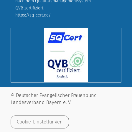
nach dem Qualitätsmanagementsystem
QVB zertifiziert.
https://sq-cert.de/
© Deutscher Evangelischer Frauenbund
Landesverband Bayern e. V.
Cookie-Einstellungen