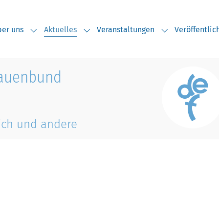
(current)
er uns
Aktuelles
Veranstaltungen
Veröffentli
Submenu for "Über uns"
Submenu for "Aktuelles"
Submenu for "V
rauenbund
ich und andere