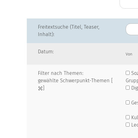
Freitextsuche (Titel, Teaser,
Inhalt):
Datum:
Von
Filter nach Themen:
Soz
gewählte Schwerpunkt-Themen [
Grup
]
Dig
Ges
Kul
Le