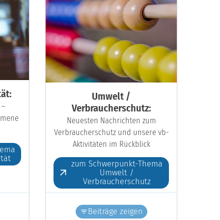
ät:
Umwelt /
 –
Verbraucherschutz:
kumene
Neuesten Nachrichten zum
Verbraucherschutz und unsere vb-
Aktivitäten im Rückblick
hema
ität
zum Schwerpunkt-Thema
Umwelt /
Verbraucherschutz
Beiträge zeigen