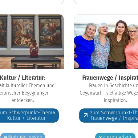
Kultur / Literatur:
Frauenwege / Inspirat
falt kultureller Themen und
Frauen in Geschichte u
iterarischer Begegnungen
Gegenwart – vielfältige Wege
entdecken.
Inspiration.
zum Schwerpunkt-Thema
zum Schwerpunkt-T
Kultur / Literatur
Frauenwege / Inspira
Beiträge zeigen
Zurücksetzen