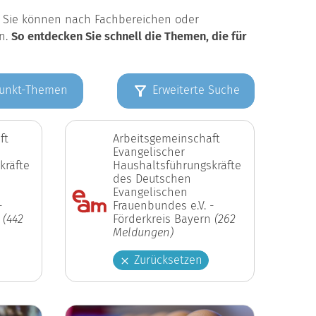
k. Sie können nach Fachbereichen oder
en.
So entdecken Sie schnell die Themen, die für
unkt-Themen
Erweiterte Suche
ft
Arbeitsgemeinschaft
Evangelischer
kräfte
Haushaltsführungskräfte
des Deutschen
Evangelischen
-
Frauenbundes e.V. -
n
(442
Förderkreis Bayern
(262
Meldungen)
Zurücksetzen