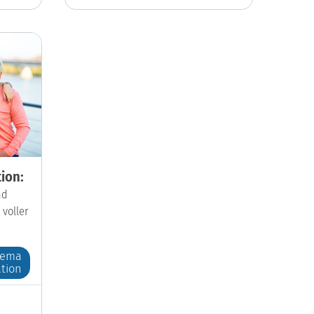
ion:
nd
 voller
hema
tion