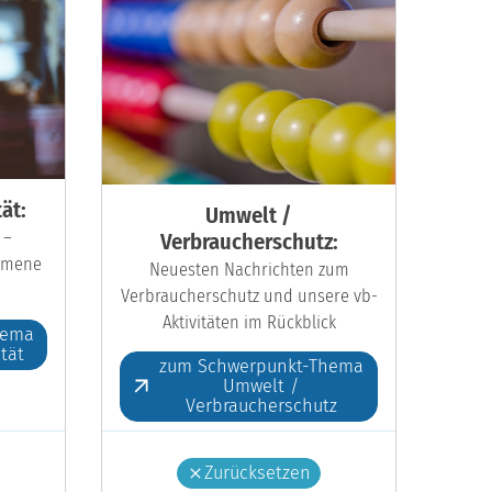
ät:
Umwelt /
 –
Verbraucherschutz:
kumene
Neuesten Nachrichten zum
Verbraucherschutz und unsere vb-
Aktivitäten im Rückblick
hema
ität
zum Schwerpunkt-Thema
Umwelt /
Verbraucherschutz
Zurücksetzen