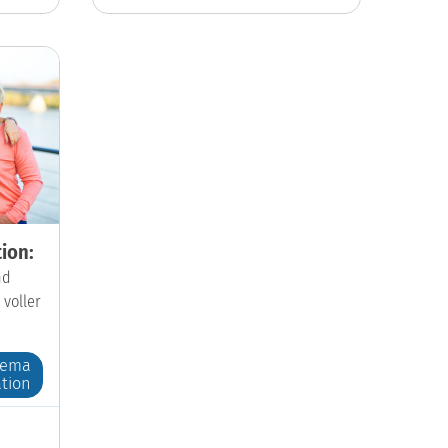
ion:
nd
 voller
hema
tion