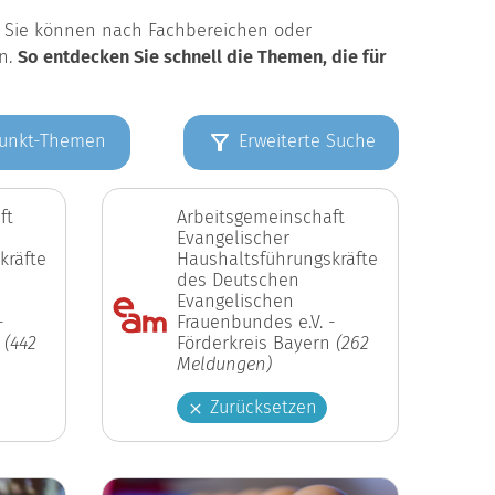
k. Sie können nach Fachbereichen oder
en.
So entdecken Sie schnell die Themen, die für
unkt-Themen
Erweiterte Suche
ft
Arbeitsgemeinschaft
Evangelischer
kräfte
Haushaltsführungskräfte
des Deutschen
Evangelischen
-
Frauenbundes e.V. -
n
(442
Förderkreis Bayern
(262
Meldungen)
Zurücksetzen