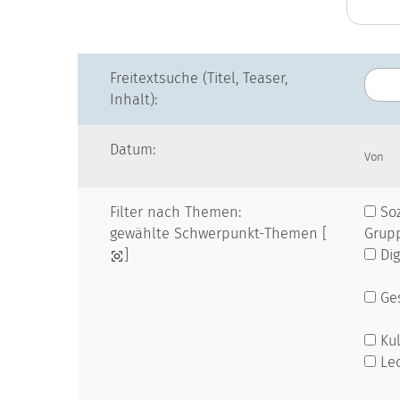
Freitextsuche (Titel, Teaser,
Inhalt):
Datum:
Von
Filter nach Themen:
Soz
gewählte Schwerpunkt-Themen [
Grup
]
Dig
Ges
Kul
Le