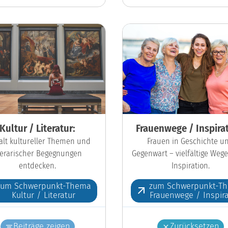
Kultur / Literatur:
Frauenwege / Inspirat
falt kultureller Themen und
Frauen in Geschichte u
iterarischer Begegnungen
Gegenwart – vielfältige Wege
entdecken.
Inspiration.
zum Schwerpunkt-Thema
zum Schwerpunkt-T
Kultur / Literatur
Frauenwege / Inspira
Beiträge zeigen
Zurücksetzen