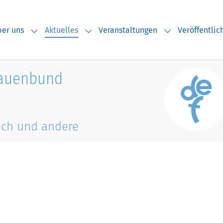
(current)
er uns
Aktuelles
Veranstaltungen
Veröffentli
Submenu for "Über uns"
Submenu for "Aktuelles"
Submenu for "V
rauenbund
ich und andere