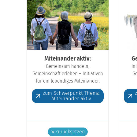
Miteinander aktiv:
Ge
Gemeinsam handeln,
In
Gemeinschaft erleben – Initiativen
Ge
für ein lebendiges Miteinander.
zum Schwerpunkt-Thema
Miteinander aktiv
Zurücksetzen