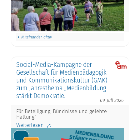
Miteinander aktiv
Social-Media-Kampagne der
Gesellschaft für Medienpädagogik
und Kommunikationskultur (GMK)
zum Jahresthema „Medienbildung
stärkt Demokratie.
09. Juli 2026
Für Beteiligung, Bündnisse und gelebte
Haltung"
Weiterlesen