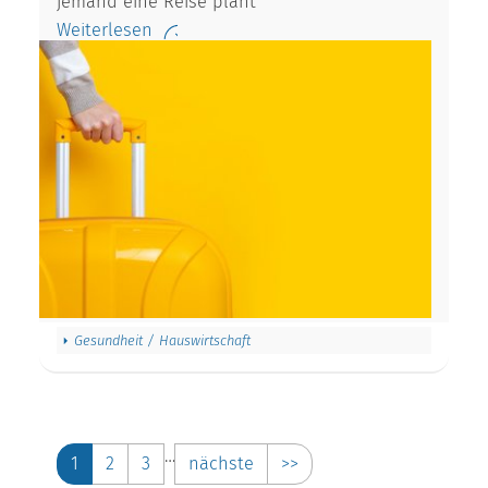
jemand eine Reise plant“
Weiterlesen
Gesundheit / Hauswirtschaft
…
1
2
3
nächste
>>