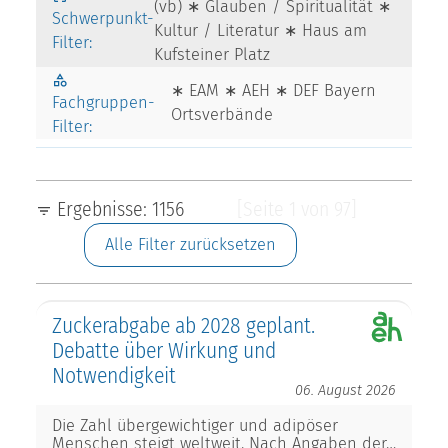
(vb) ∗ Glauben / Spiritualität ∗
Schwerpunkt-
Kultur / Literatur ∗ Haus am
Filter:
Kufsteiner Platz
∗ EAM ∗ AEH ∗ DEF Bayern
Fachgruppen-
Ortsverbände
Filter:
Ergebnisse: 1156
[Seite 1 von 97]
Alle Filter zurücksetzen
Zuckerabgabe ab 2028 geplant.
Debatte über Wirkung und
Notwendigkeit
06. August 2026
Die Zahl übergewichtiger und adipöser
Menschen steigt weltweit. Nach Angaben der…