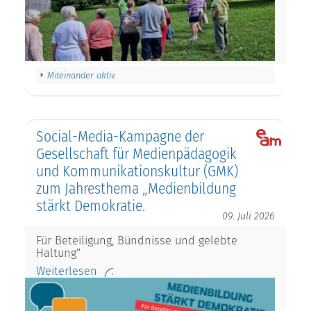
Miteinander aktiv
Social-Media-Kampagne der
Gesellschaft für Medienpädagogik
und Kommunikationskultur (GMK)
zum Jahresthema „Medienbildung
stärkt Demokratie.
09. Juli 2026
Für Beteiligung, Bündnisse und gelebte
Haltung"
Weiterlesen