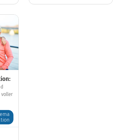
ion:
nd
 voller
hema
tion