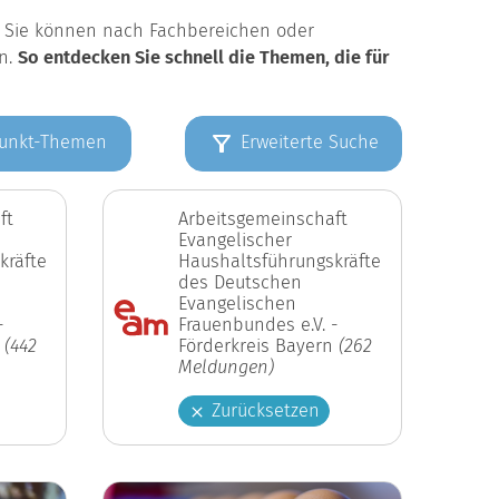
k. Sie können nach Fachbereichen oder
en.
So entdecken Sie schnell die Themen, die für
unkt-Themen
Erweiterte Suche
ft
Arbeitsgemeinschaft
Evangelischer
kräfte
Haushaltsführungskräfte
des Deutschen
Evangelischen
-
Frauenbundes e.V. -
n
(442
Förderkreis Bayern
(262
Meldungen)
Zurücksetzen