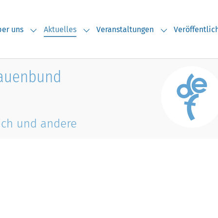
(current)
er uns
Aktuelles
Veranstaltungen
Veröffentli
Submenu for "Über uns"
Submenu for "Aktuelles"
Submenu for "V
rauenbund
ich und andere