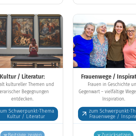
Kultur / Literatur:
Frauenwege / Inspirat
falt kultureller Themen und
Frauen in Geschichte u
iterarischer Begegnungen
Gegenwart – vielfältige Wege
entdecken.
Inspiration.
zum Schwerpunkt-Thema
zum Schwerpunkt-T
Kultur / Literatur
Frauenwege / Inspira
Beiträge zeigen
Zurücksetzen