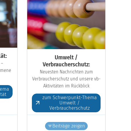
ät:
Umwelt /
 –
Verbraucherschutz:
kumene
Neuesten Nachrichten zum
Verbraucherschutz und unsere vb-
Aktivitäten im Rückblick
hema
ität
zum Schwerpunkt-Thema
Umwelt /
Verbraucherschutz
Beiträge zeigen