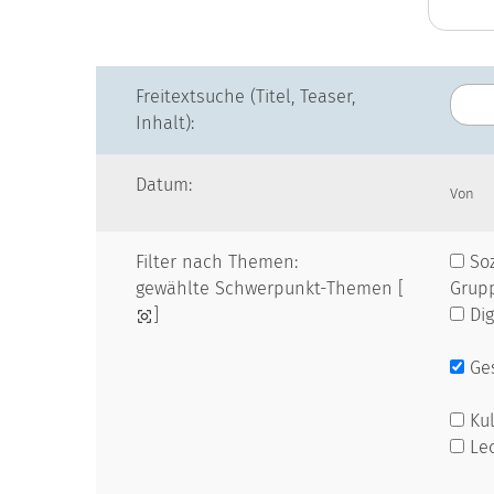
Freitextsuche (Titel, Teaser,
Inhalt):
Datum:
Von
Filter nach Themen:
Soz
gewählte Schwerpunkt-Themen [
Grup
]
Dig
Ges
Kul
Le