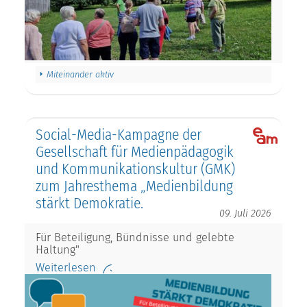
Miteinander aktiv
Social-Media-Kampagne der
Gesellschaft für Medienpädagogik
und Kommunikationskultur (GMK)
zum Jahresthema „Medienbildung
stärkt Demokratie.
09. Juli 2026
Für Beteiligung, Bündnisse und gelebte
Haltung"
Weiterlesen