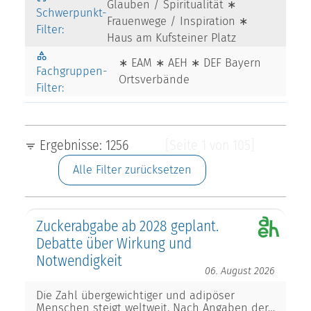
Glauben / Spiritualität ∗
Schwerpunkt-
Frauenwege / Inspiration ∗
Filter:
Haus am Kufsteiner Platz
∗ EAM ∗ AEH ∗ DEF Bayern
Fachgruppen-
Ortsverbände
Filter:
Ergebnisse: 1256
[Seite 1 von 105]
Alle Filter zurücksetzen
Zuckerabgabe ab 2028 geplant.
Debatte über Wirkung und
Notwendigkeit
06. August 2026
Die Zahl übergewichtiger und adipöser
Menschen steigt weltweit. Nach Angaben der…