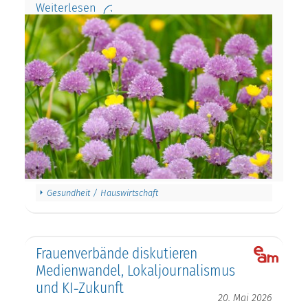
Weiterlesen
Gesundheit / Hauswirtschaft
Frauenverbände diskutieren
Medienwandel, Lokaljournalismus
und KI‑Zukunft
20. Mai 2026