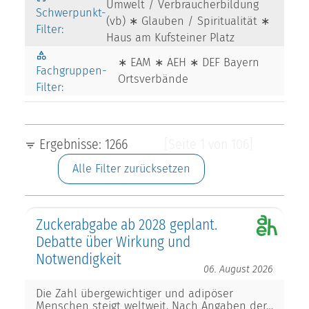
Umwelt / Verbraucherbildung
Schwerpunkt-
(vb) ∗ Glauben / Spiritualität ∗
Filter:
Haus am Kufsteiner Platz
∗ EAM ∗ AEH ∗ DEF Bayern
Fachgruppen-
Ortsverbände
Filter:
Ergebnisse: 1266
[Seite 1 von 106]
Alle Filter zurücksetzen
Zuckerabgabe ab 2028 geplant.
Debatte über Wirkung und
Notwendigkeit
06. August 2026
Die Zahl übergewichtiger und adipöser
Menschen steigt weltweit. Nach Angaben der…