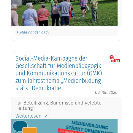
Miteinander aktiv
Social-Media-Kampagne der
Gesellschaft für Medienpädagogik
und Kommunikationskultur (GMK)
zum Jahresthema „Medienbildung
stärkt Demokratie.
09. Juli 2026
Für Beteiligung, Bündnisse und gelebte
Haltung"
Weiterlesen