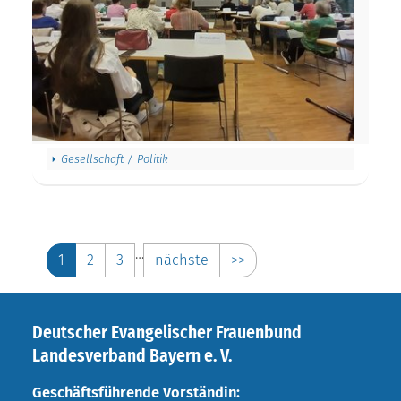
Gesellschaft / Politik
…
1
2
3
nächste
>>
Deutscher Evangelischer Frauenbund
Landesverband Bayern e. V.
Geschäftsführende Vorständin: